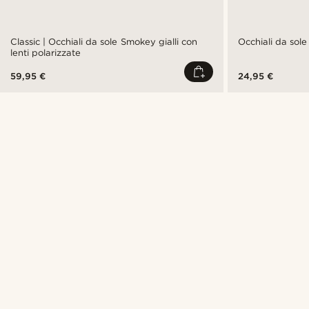
Classic | Occhiali da sole Smokey gialli con
Occhiali da sole
lenti polarizzate
59,95 €
24,95 €