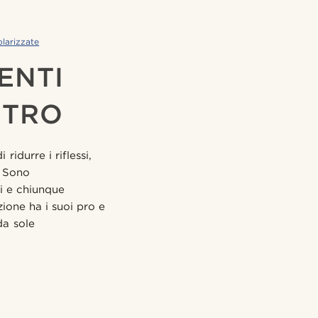
olarizzate
ENTI
NTRO
idurre i riflessi,
. Sono
ci e chiunque
ione ha i suoi pro e
da sole