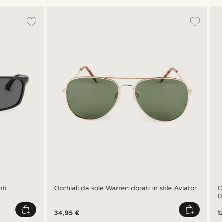
nti
Occhiali da sole Warren dorati in stile Aviator
O
0
34,95 €
1