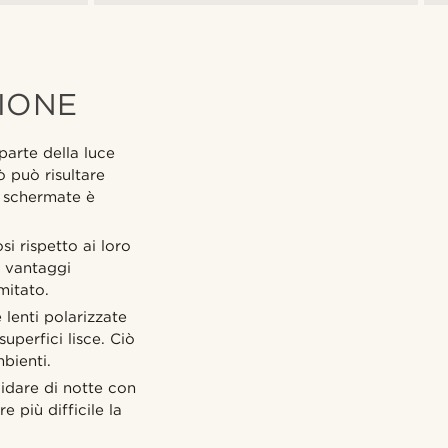
IONE
parte della luce
ò può risultare
e schermate è
i rispetto ai loro
i vantaggi
mitato.
lenti polarizzate
uperfici lisce. Ciò
bienti.
idare di notte con
e più difficile la