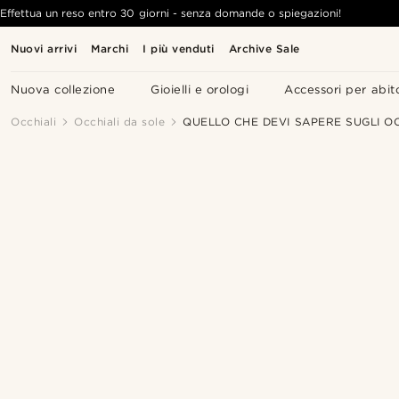
Effettua un reso entro 30 giorni - senza domande o spiegazioni!
Nuovi arrivi
Marchi
I più venduti
Archive Sale
Nuova collezione
Gioielli e orologi
Accessori per abit
Occhiali
Occhiali da sole
QUELLO CHE DEVI SAPERE SUGLI O