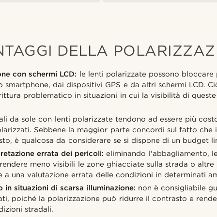
NTAGGI DELLA POLARIZZAZ
sione con schermi LCD:
le lenti polarizzate possono bloccare 
o smartphone, dai dispositivi GPS e da altri schermi LCD. Ci
tura problematico in situazioni in cui la visibilità di quest
ali da sole con lenti polarizzate tendono ad essere più costos
arizzati. Sebbene la maggior parte concordi sul fatto che 
osto, è qualcosa da considerare se si dispone di un budget li
retazione errata dei pericoli:
eliminando l'abbagliamento, le 
endere meno visibili le zone ghiacciate sulla strada o altre s
 a una valutazione errata delle condizioni in determinati am
 in situazioni di scarsa illuminazione:
non è consigliabile gu
ati, poiché la polarizzazione può ridurre il contrasto e render
izioni stradali.