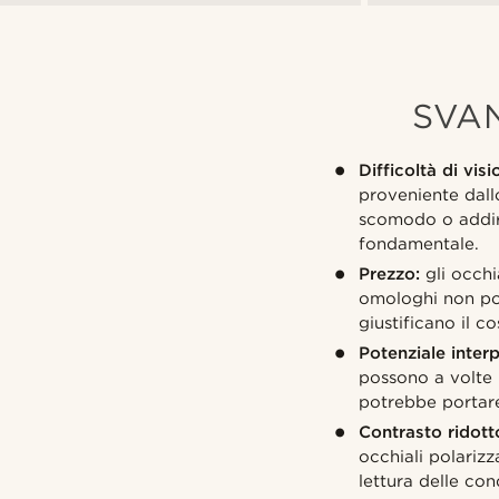
SVA
Difficoltà di vi
proveniente dall
scomodo o addirit
fondamentale.
Prezzo:
gli occhi
omologhi non pol
giustificano il c
Potenziale interp
possono a volte r
potrebbe portare
Contrasto ridotto
occhiali polarizz
lettura delle cond