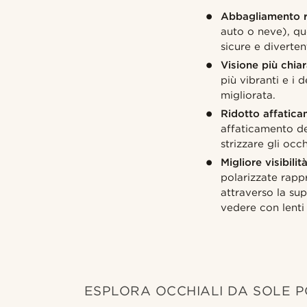
Abbagliamento r
auto o neve), que
sicure e divertent
Visione più chiar
più vibranti e i 
migliorata.
Ridotto affatica
affaticamento deg
strizzare gli occ
Migliore visibilit
polarizzate rapp
attraverso la sup
vedere con lenti
ESPLORA OCCHIALI DA SOLE P