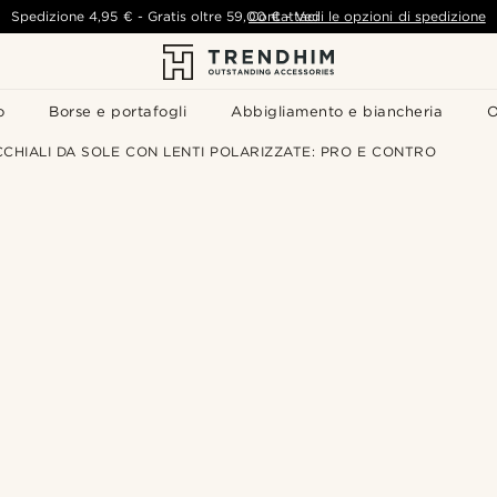
Spedizione
4,95 €
-
Gratis oltre
59,00 €
Contattaci
-
Vedi le opzioni di spedizione
o
Borse e portafogli
Abbigliamento e biancheria
O
CCHIALI DA SOLE CON LENTI POLARIZZATE: PRO E CONTRO