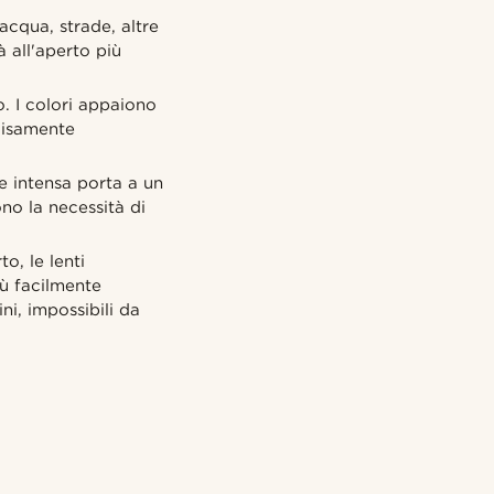
acqua, strade, altre
à all'aperto più
. I colori appaiono
ecisamente
e intensa porta a un
no la necessità di
o, le lenti
ù facilmente
ni, impossibili da