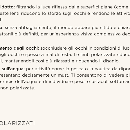
idotto:
filtrando la luce riflessa dalle superfici piane (come 
ste lenti riducono lo sforzo sugli occhi e rendono le attivit
i.
a:
senza abbagliamento, il mondo appare più nitido e chiaro
dettagli più definiti, per un'esperienza visiva complessiva d
mento degli occhi:
socchiudere gli occhi in condizioni di luc
li occhi e spesso a mal di testa. Le lenti polarizzate riduco
hi, mantenendoli così più rilassati e riducendo il disagio.
à sull'acqua:
per attività come la pesca o la nautica da diport
resentano decisamente un must. Ti consentono di vedere pi
erficie dell'acqua e di individuare pesci o ostacoli sottomari
 non polarizzate.
OLARIZZATI