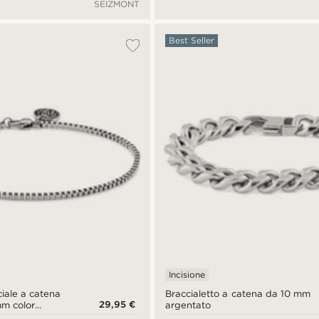
SEIZMONT
o
sole
Best Seller
Incisione
ciale a catena
Braccialetto a catena da 10 mm
29,95 €
m color
argentato