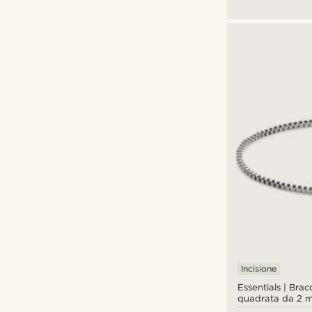
placcato in rodi
Incisione
Essentials | Brac
quadrata da 2 m
argento