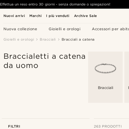
Effettua un reso entro 30 giorni - senza domande o spiegazioni!
Nuovi arrivi
Marchi
I più venduti
Archive Sale
Nuova collezione
Gioielli e orologi
Accessori per abit
Gioielli e orologi
Bracciali
Bracciali a catena
Braccialetti a catena
da uomo
Bracciali
FILTRI
263 PRODOTTI