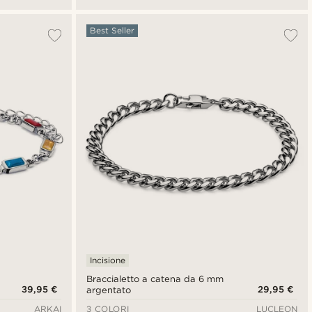
Best Seller
Incisione
Braccialetto a catena da 6 mm
39,95 €
29,95 €
argentato
ARKAI
3 COLORI
LUCLEON