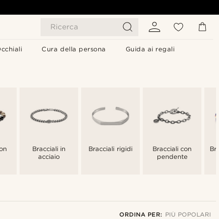
Ricerca
cchiali
Cura della persona
Guida ai regali
con
Bracciali in
Bracciali rigidi
Bracciali con
Bra
acciaio
pendente
ORDINA PER:
PIÙ POPOLARI