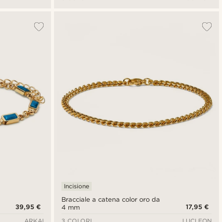
Incisione
Bracciale a catena color oro da
39,95 €
17,95 €
4 mm
ARKAI
3 COLORI
LUCLEON