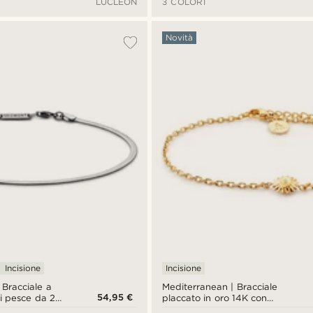
LUCLEON
3 COLORI
Novità
Incisione
Incisione
 Bracciale a
Mediterranean | Bracciale
54,95 €
i pesce da 2
placcato in oro 14K con
terling
pendente turchese a forma di