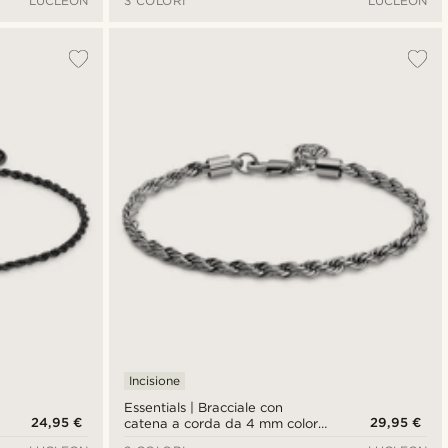
LUCLEON
3 COLORI
LUCLEON
Incisione
Essentials | Bracciale con
24,95 €
29,95 €
catena a corda da 4 mm color
argento