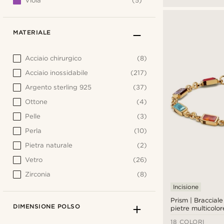
Viola
(5)
MATERIALE
Acciaio chirurgico
(8)
Acciaio inossidabile
(217)
Argento sterling 925
(37)
Ottone
(4)
Pelle
(3)
Perla
(10)
Pietra naturale
(2)
Vetro
(26)
Zirconia
(8)
Incisione
Prism | Bracciale
DIMENSIONE POLSO
pietre multicolor
cristallo
18 COLORI