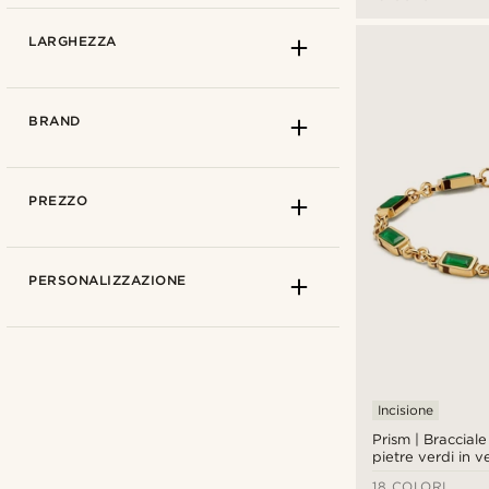
LARGHEZZA
BRAND
PREZZO
PERSONALIZZAZIONE
Come misurare
13cm
(3)
Incisione
13,5cm
(3)
1mm
(3)
Prism | Bracciale
pietre verdi in ve
14cm
(20)
2mm
(29)
18 COLORI