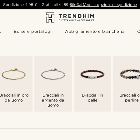
Spedizione
4,95 €
-
Gratis oltre
59,00 €
Contattaci
-
Vedi le opzioni di spedizione
o
Borse e portafogli
Abbigliamento e biancheria
O
Bracciali in oro
Bracciali in
Bracciali in
Bracciali 
da uomo
argento da
pelle
perline
uomo