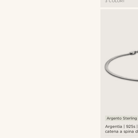
3 COLORI
Argento Sterling
Argentia | 925s |
catena a spina d
mm in argento S