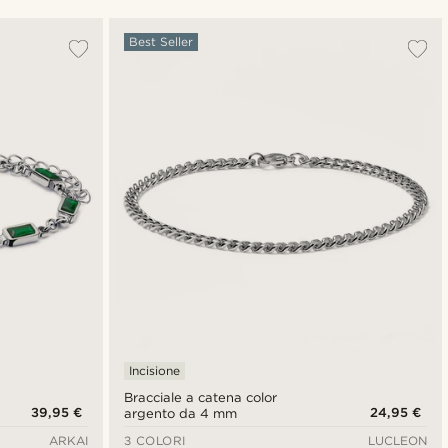
Più popolari
Best Seller
Più recenti
Più economici
Più costosi
Incisione
Bracciale a catena color
39,95 €
24,95 €
argento da 4 mm
ARKAI
3 COLORI
LUCLEON