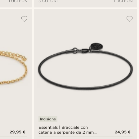
LUCLEON
3 COLORI
LUCLEON
Incisione
Essentials | Bracciale con
29,95 €
24,95 €
catena a serpente da 2 mm
nero canna di fucile