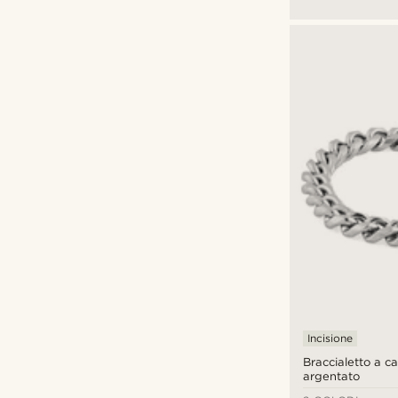
22,5cm
(32)
19mm
(2)
23cm
(32)
22mm
(1)
25mm
(1)
Incisione
Braccialetto a 
argentato