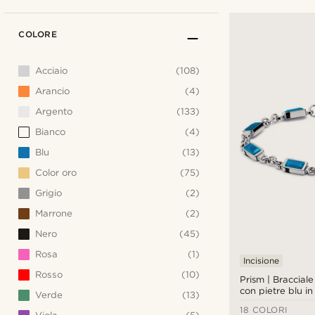
COLORE
Acciaio
(108)
Arancio
(4)
Argento
(133)
Bianco
(4)
Blu
(13)
Color oro
(75)
Grigio
(2)
Marrone
(2)
Nero
(45)
Rosa
(1)
Incisione
Rosso
(10)
Prism | Braccial
con pietre blu in 
Verde
(13)
18 COLORI