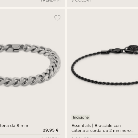
TRENDHIM
3 COLORI
Incisione
catena da 8 mm
Essentials | Bracciale con
29,95 €
catena a corda da 2 mm nero
canna di fucile