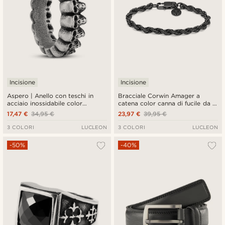
Incisione
Incisione
Aspero | Anello con teschi in
Bracciale Corwin Amager a
acciaio inossidabile color
catena color canna di fucile da 6
argento da 8 mm
mm
17,47 €
34,95 €
23,97 €
39,95 €
3 COLORI
LUCLEON
3 COLORI
LUCLEON
-50%
-40%