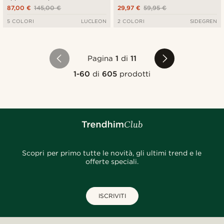
87,00 €
145,00 €
29,97 €
59,95 €
5 COLORI
LUCLEON
2 COLORI
SIDEGREN
Pagina
1
di
11
1-60
di
605
prodotti
Scopri per primo tutte le novità, gli ultimi trend e le
offerte speciali.
ISCRIVITI