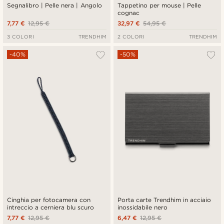
Segnalibro | Pelle nera | Angolo
Tappetino per mouse | Pelle
cognac
7,77 €
12,95 €
32,97 €
54,95 €
3 COLORI
TRENDHIM
2 COLORI
TRENDHIM
-40%
-50%
Cinghia per fotocamera con
Porta carte Trendhim in acciaio
intreccio a cerniera blu scuro
inossidabile nero
7,77 €
12,95 €
6,47 €
12,95 €