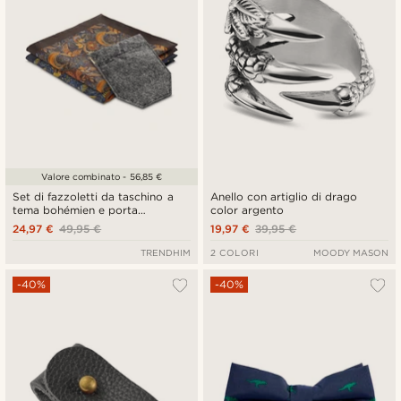
Valore combinato - 56,85 €
Set di fazzoletti da taschino a
Anello con artiglio di drago
tema bohémien e porta
color argento
fazzoletto da taschino
24,97 €
49,95 €
19,97 €
39,95 €
TRENDHIM
2 COLORI
MOODY MASON
-40%
-40%