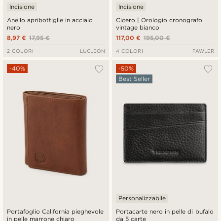
Incisione
Incisione
Anello apribottiglie in acciaio
Cicero | Orologio cronografo
nero
vintage bianco
8,97 €
17,95 €
117,00 €
195,00 €
2 COLORI
LUCLEON
4 COLORI
FAWLER
-40%
-50%
Best Seller
Personalizzabile
Portafoglio California pieghevole
Portacarte nero in pelle di bufalo
in pelle marrone chiaro
da 5 carte