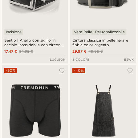
Incisione
Vera Pelle
Personalizzabile
Sentio | Anello con sigillo in
Cintura classica in pelle nera e
acciaio inossidabile con zirconia
fibbia color argento
nera
17,47 €
34,95 €
29,97 €
49,95 €
LUCLEON
3 COLORI
BSWK
-50%
-40%