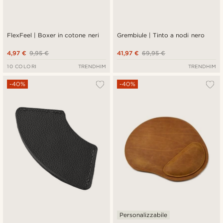
FlexFeel | Boxer in cotone neri
Grembiule | Tinto a nodi nero
4,97 €
9,95 €
41,97 €
69,95 €
10 COLORI
TRENDHIM
TRENDHIM
-40%
-40%
Personalizzabile