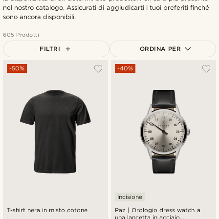
nel nostro catalogo. Assicurati di aggiudicarti i tuoi preferiti finché
sono ancora disponibili.
605 Prodotti
FILTRI
ORDINA PER
Più popolari
-50%
-40%
Più recenti
Più economici
Più costosi
Incisione
T-shirt nera in misto cotone
Paz | Orologio dress watch a
una lancetta in acciaio