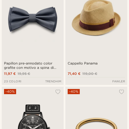
Papillon pre-annodato color
Cappello Panama
grafite con motivo a spina di
pesce
11,97 €
19,95 €
71,40 €
119,00 €
23 COLORI
TRENDHIM
FAWLER
-40%
-40%