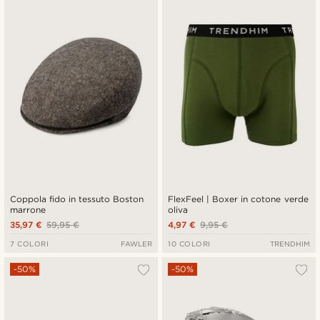
Coppola fido in tessuto Boston
FlexFeel | Boxer in cotone verde
marrone
oliva
35,97 €
59,95 €
4,97 €
9,95 €
7 COLORI
FAWLER
10 COLORI
TRENDHIM
-50%
-50%