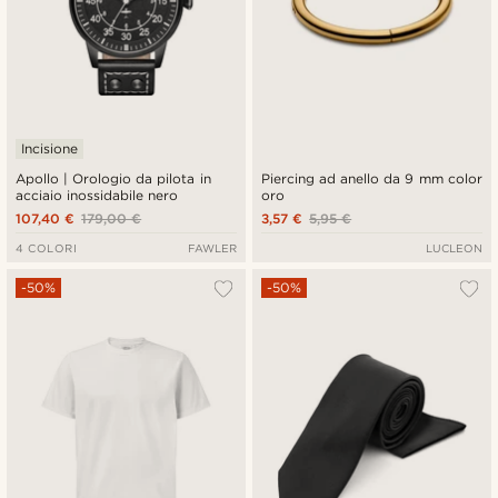
Incisione
Apollo | Orologio da pilota in
Piercing ad anello da 9 mm color
acciaio inossidabile nero
oro
107,40 €
179,00 €
3,57 €
5,95 €
4 COLORI
FAWLER
LUCLEON
-50%
-50%