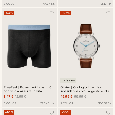
8 COLORI
WAYKINS
TRENDHIM
-50%
-50%
Incisione
FreeFeel | Boxer neri in bambù
Olivier | Orologio in acciaio
con fascia azzurra in vita
inossidabile color argento e blu
6,47 €
12,95 €
49,99 €
99,99 €
5 COLORI
TRENDHIM
3 COLORI
SIDEGREN
-40%
-50%