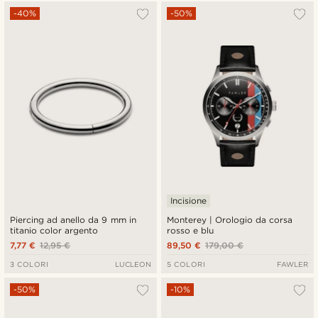
-40%
-50%
Incisione
Piercing ad anello da 9 mm in
Monterey | Orologio da corsa
titanio color argento
rosso e blu
7,77 €
12,95 €
89,50 €
179,00 €
3 COLORI
LUCLEON
5 COLORI
FAWLER
-50%
-10%