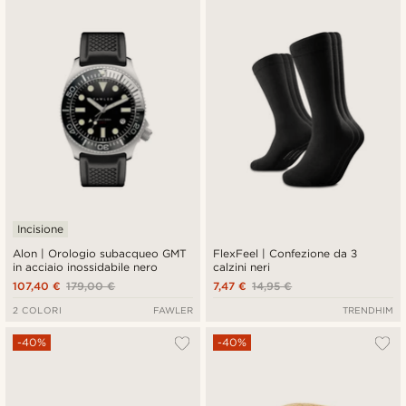
Incisione
Alon | Orologio subacqueo GMT
FlexFeel | Confezione da 3
in acciaio inossidabile nero
calzini neri
107,40 €
179,00 €
7,47 €
14,95 €
2 COLORI
FAWLER
TRENDHIM
-40%
-40%