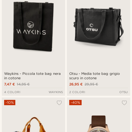
Waykins - Piccola tote bag nera
Otsu - Media tote bag grigio
in cotone
scuro in cotone
7,47 €
14,95 €
26,95 €
29,95 €
4 COLORI
WAYKINS
2 COLORI
OTSU
-10%
-40%