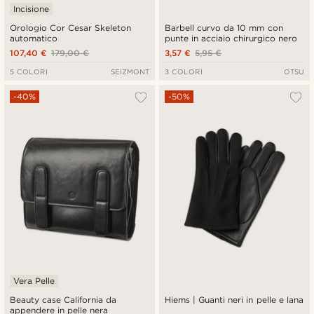
Incisione
Orologio Cor Cesar Skeleton
Barbell curvo da 10 mm con
automatico
punte in acciaio chirurgico nero
107,40 €
179,00 €
3,57 €
5,95 €
5 COLORI
SEIZMONT
3 COLORI
OTSU
-40%
-50%
Vera Pelle
Beauty case California da
Hiems | Guanti neri in pelle e lana
appendere in pelle nera