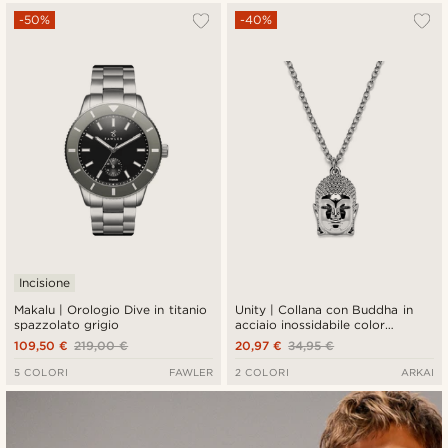
-50%
-40%
Incisione
Makalu | Orologio Dive in titanio
Unity | Collana con Buddha in
spazzolato grigio
acciaio inossidabile color
argento
109,50 €
219,00 €
20,97 €
34,95 €
5 COLORI
FAWLER
2 COLORI
ARKAI