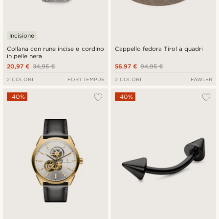
Incisione
Collana con rune incise e cordino
Cappello fedora Tirol a quadri
in pelle nera
20,97 €
34,95 €
56,97 €
94,95 €
2 COLORI
FORT TEMPUS
2 COLORI
FAWLER
-40%
-40%