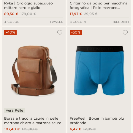
Ryka | Orologio subacqueo
Cinturino da polso per macchina
militare nero e giallo
fotografica | Pelle marrone
vintage
89,50 €
179,00 €
17,97 €
29,95 €
4 COLORI
FAWLER
8 COLORI
TRENDHIM
-40%
-50%
Vera Pelle
Borsa a tracolla Laurie in pelle
FreeFeel | Boxer in bambù blu
marrone chiaro e marrone scuro
profondo
107,40 €
179,00 €
6,47 €
12,95 €