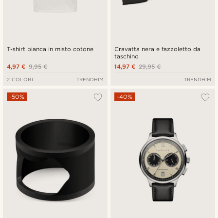
T-shirt bianca in misto cotone
Cravatta nera e fazzoletto da
taschino
4,97 €
9,95 €
14,97 €
29,95 €
2 COLORI
TRENDHIM
TRENDHIM
-50%
-40%