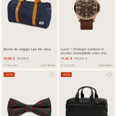
Borsa da viaggio Leo blu navy
Luxor | Orologio outdoor in
acciaio inossidabile color oro
rosa in stile vintage
53,95 €
59,95 €
71,40 €
119,00 €
2 COLORI
LAZY BEAR
5 COLORI
SIDEGREN
-40%
-40%