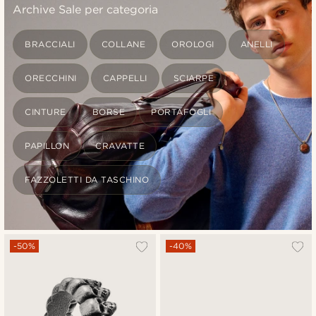
Archive Sale per categoria
BRACCIALI
COLLANE
OROLOGI
ANELLI
ORECCHINI
CAPPELLI
SCIARPE
CINTURE
BORSE
PORTAFOGLI
PAPILLON
CRAVATTE
FAZZOLETTI DA TASCHINO
-50%
-40%