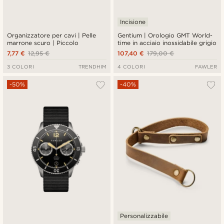
Incisione
Organizzatore per cavi | Pelle
Gentium | Orologio GMT World-
marrone scuro | Piccolo
time in acciaio inossidabile grigio
7,77 €
12,95 €
107,40 €
179,00 €
3 COLORI
TRENDHIM
4 COLORI
FAWLER
-50%
-40%
Personalizzabile