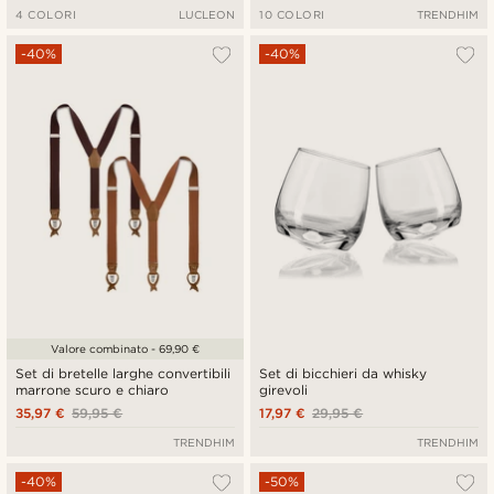
4 COLORI
LUCLEON
10 COLORI
TRENDHIM
-40%
-40%
Valore combinato - 69,90 €
Set di bretelle larghe convertibili
Set di bicchieri da whisky
marrone scuro e chiaro
girevoli
35,97 €
59,95 €
17,97 €
29,95 €
TRENDHIM
TRENDHIM
-40%
-50%