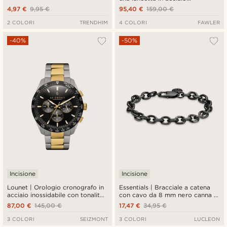
inossidabile color argento
4,97 €
9,95 €
95,40 €
159,00 €
2 COLORI
TRENDHIM
4 COLORI
FAWLER
-40%
-50%
Incisione
Incisione
Lounet | Orologio cronografo in
Essentials | Bracciale a catena
acciaio inossidabile con tonalità
con cavo da 8 mm nero canna di
oro e argento
fucile
87,00 €
145,00 €
17,47 €
34,95 €
3 COLORI
SEIZMONT
3 COLORI
LUCLEON