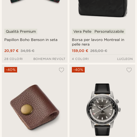
Qualità Premium
Vera Pelle
Personalizzabile
Papillon Boho Benson in seta
Borsa per lavoro Montreal in
pelle nera
20,97 €
34,95 €
159,00 €
265,00 €
28 COLORI
BOHEMIAN REVOLT
4 COLORI
LUCLEON
-40%
-40%