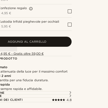
onfezione regalo
+
4,95 €
ustodia trifold pieghevole per occhiali
+
5,95 €
AGGIUNGI AL CARRELLO
4,95 € - Gratis oltre 59,00 €
 PRODOTTO
umato
 attenuata della luce per il massimo comfort
 2 anni
antita per una fiducia duratura.
rapida
sempre rapida e affidabile.
ONE
E
I DEI CLIENTI
4.8