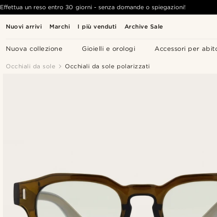
Effettua un reso entro 30 giorni - senza domande o spiegazioni!
Nuovi arrivi
Marchi
I più venduti
Archive Sale
Nuova collezione
Gioielli e orologi
Accessori per abit
Occhiali da sole
Occhiali da sole polarizzati