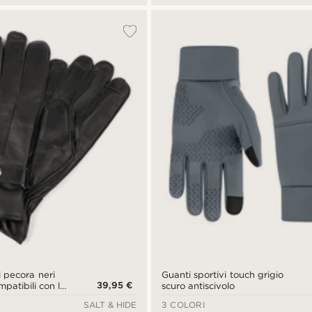
i pecora neri
Guanti sportivi touch grigio
39,95 €
mpatibili con lo
scuro antiscivolo
creen
SALT & HIDE
3 COLORI