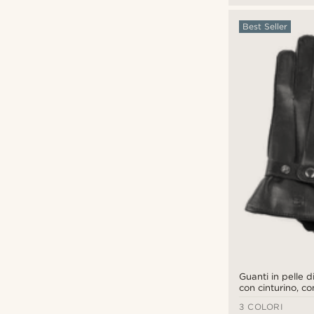
Best Seller
Guanti in pelle d
con cinturino, co
schermo touch s
3 COLORI