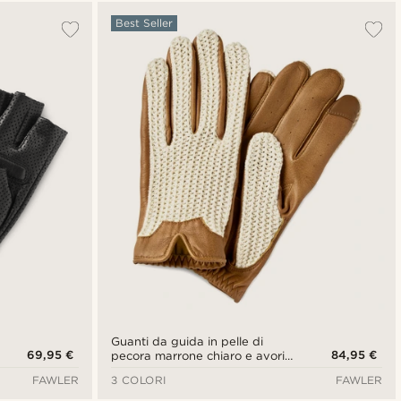
Più popolari
Best Seller
Più recenti
Più economici
Più costosi
Guanti da guida in pelle di
69,95 €
84,95 €
pecora marrone chiaro e avorio
compatibili con lo schermo
FAWLER
3 COLORI
FAWLER
touch screen