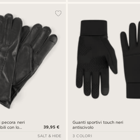
i pecora neri
Guanti sportivi touch neri
39,95 €
bili con lo
antiscivolo
creen
SALT & HIDE
3 COLORI