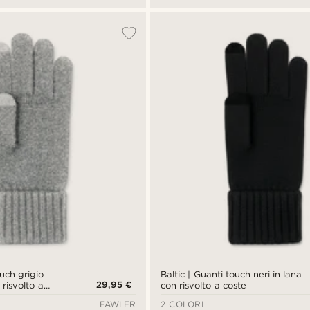
ouch grigio
Baltic | Guanti touch neri in lana
29,95 €
 risvolto a
con risvolto a coste
FAWLER
2 COLORI