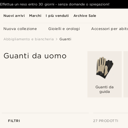
Effettua un reso entro 30 giorni - senza domande o spiegazioni!
Nuovi arrivi
Marchi
I più venduti
Archive Sale
Nuova collezione
Gioielli e orologi
Accessori per abit
Abbigliamento e biancheria
Guanti
Guanti da uomo
Guanti da
guida
FILTRI
27 PRODOTTI