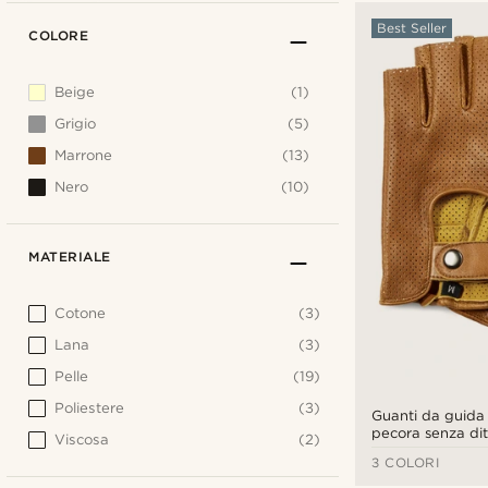
Best Seller
COLORE
Beige
(1)
Grigio
(5)
Marrone
(13)
Nero
(10)
MATERIALE
Cotone
(3)
Lana
(3)
Pelle
(19)
Poliestere
(3)
Guanti da guida 
pecora senza di
Viscosa
(2)
chiaro
3 COLORI