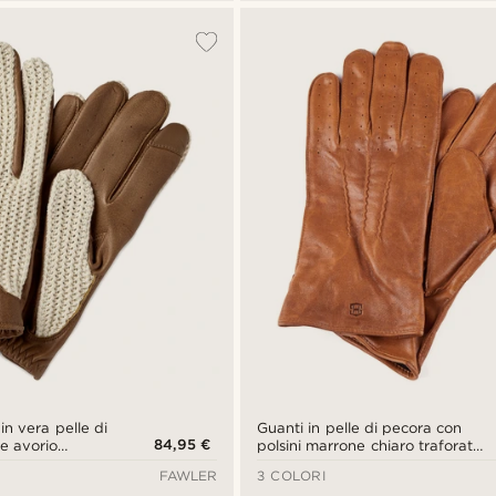
in vera pelle di
Guanti in pelle di pecora con
84,95 €
e avorio
polsini marrone chiaro traforati,
lo schermo
compatibili con lo schermo
FAWLER
3 COLORI
touch screen