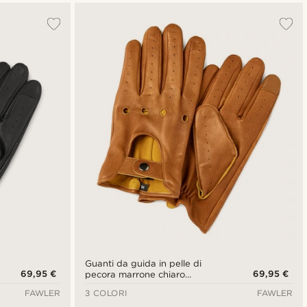
Guanti da guida in pelle di
69,95 €
69,95 €
pecora marrone chiaro
compatibili con schermi touch
FAWLER
3 COLORI
FAWLER
screen.