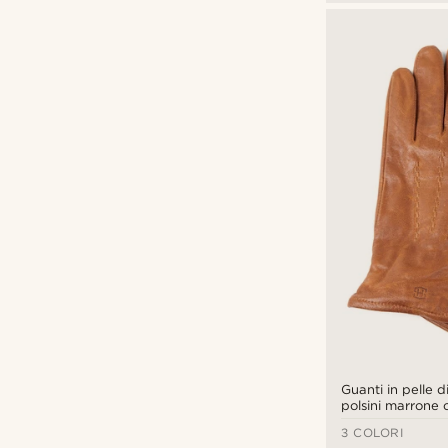
Guanti in pelle 
polsini marrone c
compatibili con 
3 COLORI
touch screen