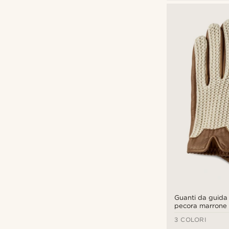
Waykins
(2)
€
€
Guanti da guida 
pecora marrone 
compatibili con 
3 COLORI
touch screen