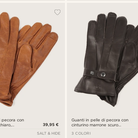
di pecora con
Guanti in pelle di pecora con
39,95 €
hiaro,
cinturino marrone scuro
lo schermo
compatibili con lo schermo
SALT & HIDE
3 COLORI
touch screen