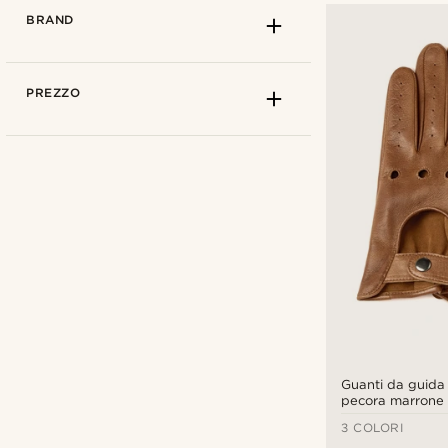
BRAND
PREZZO
Fawler
(12)
Guanti da guida 
pecora marrone 
Lucleon
(3)
compatibili con 
3 COLORI
touch screen
Salt & Hide
(10)