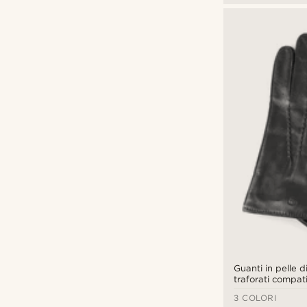
Guanti in pelle d
traforati compati
schermo touch s
3 COLORI