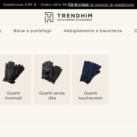
Spedizione
4,95 €
-
Gratis oltre
59,00 €
Contattaci
-
Vedi le opzioni di spedizione
o
Borse e portafogli
Abbigliamento e biancheria
O
Guanti
Guanti senza
Guanti
invernali
dita
touchscreen