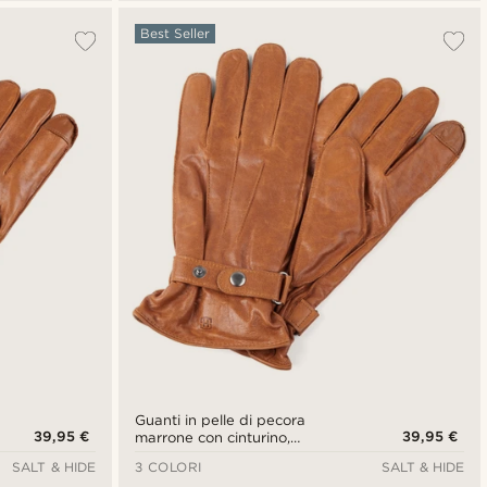
Best Seller
Guanti in pelle di pecora
39,95 €
39,95 €
marrone con cinturino,
compatibili con lo schermo
SALT & HIDE
3 COLORI
SALT & HIDE
touch screen