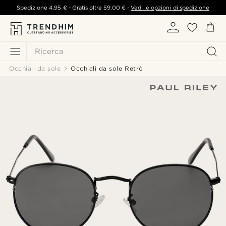
Spedizione
4,95 €
- Gratis oltre
59,00 €
-
Vedi le opzioni di spedizione
Ricerca
Occhiali da sole
Occhiali da sole Retrò