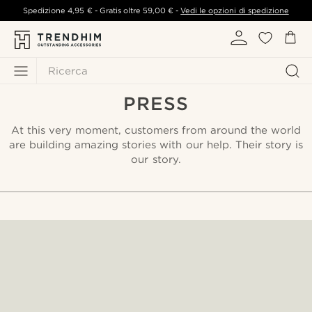
Spedizione
4,95 €
- Gratis oltre
59,00 €
-
Vedi le opzioni di spedizione
Ricerca
PRESS
At this very moment, customers from around the world
are building amazing stories with our help. Their story is
our story.