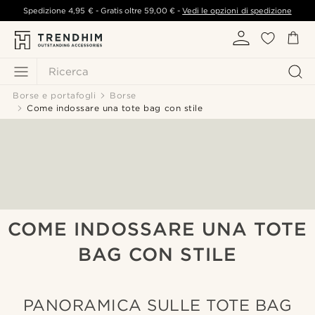
Spedizione
4,95 €
- Gratis oltre
59,00 €
-
Vedi le opzioni di spedizione
Ricerca
Borse e portafogli
Borse
Come indossare una tote bag con stile
COME INDOSSARE UNA TOTE
BAG CON STILE
PANORAMICA SULLE TOTE BAG