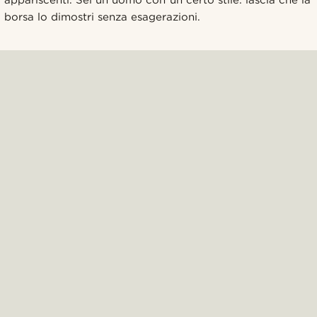
appariscenti. Sei un uomo con un certo stile: lascia che la
borsa lo dimostri senza esagerazioni.