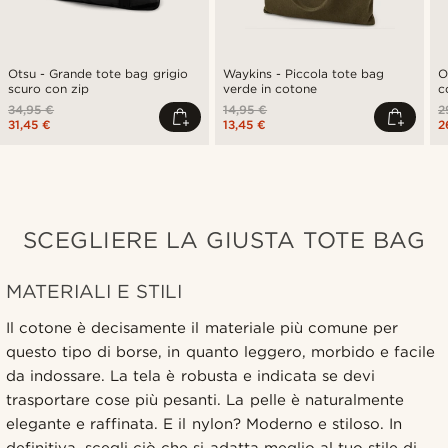
Otsu - Grande tote bag grigio
Waykins - Piccola tote bag
O
scuro con zip
verde in cotone
c
34,95 €
14,95 €
2
31,45 €
13,45 €
2
SCEGLIERE LA GIUSTA TOTE BAG
MATERIALI E STILI
Il cotone è decisamente il materiale più comune per
questo tipo di borse, in quanto leggero, morbido e facile
da indossare. La tela è robusta e indicata se devi
trasportare cose più pesanti. La pelle è naturalmente
elegante e raffinata. E il nylon? Moderno e stiloso. In
definitiva, scegli ciò che si adatta meglio al tuo stile di