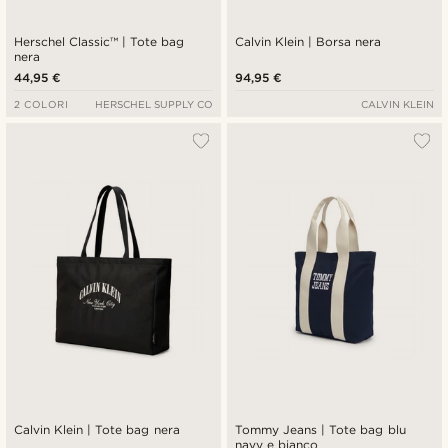
Herschel Classic™ | Tote bag
Calvin Klein | Borsa nera
nera
44,95 €
94,95 €
2 COLORI
HERSCHEL SUPPLY CO
CALVIN KLEIN
Calvin Klein | Tote bag nera
Tommy Jeans | Tote bag blu
navy e bianco