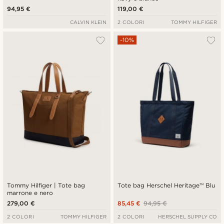
94,95 €
119,00 €
CALVIN KLEIN
2 COLORI
TOMMY HILFIGER
-10%
Tommy Hilfiger | Tote bag
Tote bag Herschel Heritage™ Blu
marrone e nero
279,00 €
85,45 €
94,95 €
2 COLORI
TOMMY HILFIGER
2 COLORI
HERSCHEL SUPPLY CO