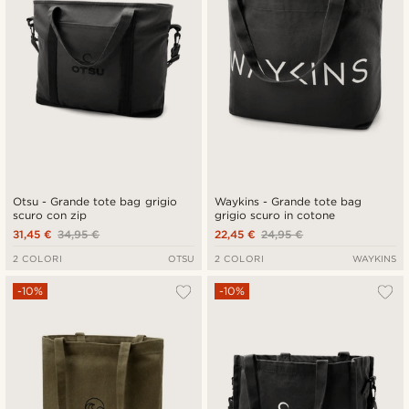
Otsu - Grande tote bag grigio
Waykins - Grande tote bag
scuro con zip
grigio scuro in cotone
31,45 €
34,95 €
22,45 €
24,95 €
2 COLORI
OTSU
2 COLORI
WAYKINS
-10%
-10%