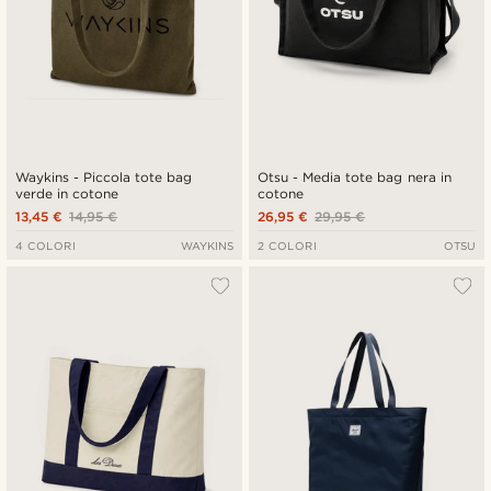
Waykins - Piccola tote bag
Otsu - Media tote bag nera in
verde in cotone
cotone
13,45 €
14,95 €
26,95 €
29,95 €
4 COLORI
WAYKINS
2 COLORI
OTSU