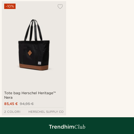
-10%
Tote bag Herschel Heritage™
Nera
85,45 €
94,95 €
2 COLORI
HERSCHEL SUPPLY CO