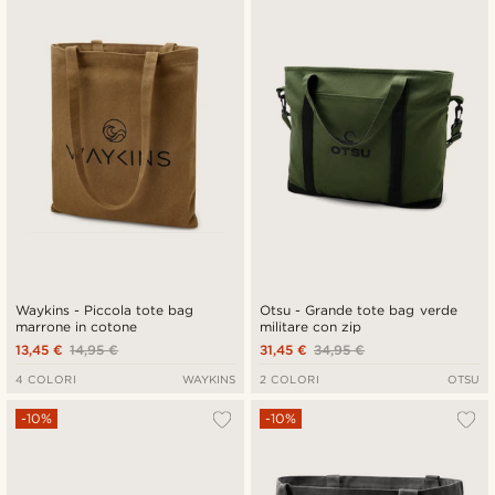
Più recenti
Più economici
Più costosi
Waykins - Piccola tote bag
Otsu - Grande tote bag verde
marrone in cotone
militare con zip
13,45 €
14,95 €
31,45 €
34,95 €
4 COLORI
WAYKINS
2 COLORI
OTSU
-10%
-10%