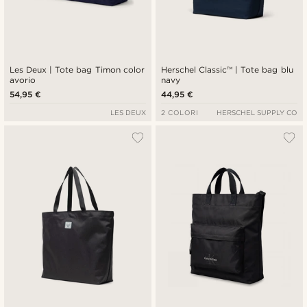
Les Deux | Tote bag Timon color
Herschel Classic™ | Tote bag blu
avorio
navy
54,95 €
44,95 €
LES DEUX
2 COLORI
HERSCHEL SUPPLY CO