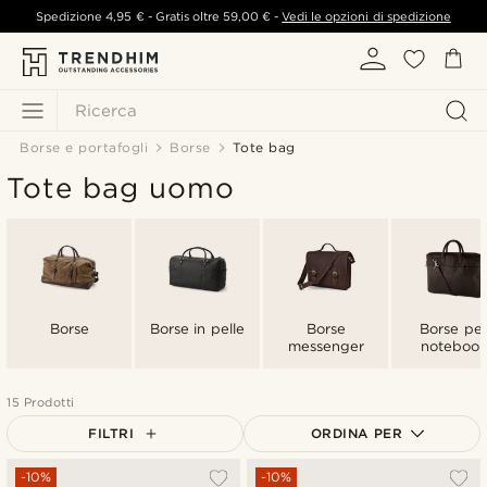
Spedizione
4,95 €
- Gratis oltre
59,00 €
-
Vedi le opzioni di spedizione
Ricerca
Borse e portafogli
Borse
Tote bag
Tote bag uomo
Borse
Borse in pelle
Borse
Borse pe
messenger
notebook
15 Prodotti
FILTRI
ORDINA PER
Più popolari
-10%
-10%