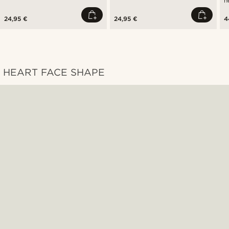
n
24,95 €
24,95 €
4
HEART FACE SHAPE