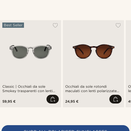
Best Seller
Classic | Occhiali da sole
Occhiali da sole rotondi
O
Smokey trasparenti con lenti
maculati con lenti polarizzate
l
polarizzate
marroni
59,95 €
24,95 €
4