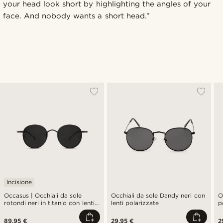
your head look short by highlighting the angles of your
face. And nobody wants a short head.”
Incisione
Occasus | Occhiali da sole
Occhiali da sole Dandy neri con
O
rotondi neri in titanio con lenti
lenti polarizzate
p
polarizzate
89,95 €
29,95 €
2