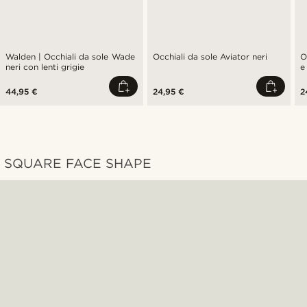
Walden | Occhiali da sole Wade
Occhiali da sole Aviator neri
O
neri con lenti grigie
e
44,95 €
24,95 €
2
SQUARE FACE SHAPE