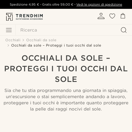
Spedizione
4,95 €
- Gratis oltre
59,00 €
-
Vedi le opzioni di spedizione
Ricerca
Occhiali
Occhiali da sole
Occhiali da sole – Proteggi i tuoi occhi dal sole
OCCHIALI DA SOLE –
PROTEGGI I TUOI OCCHI DAL
SOLE
Sia che tu stia programmando una giornata in spiaggia,
un'escursione o stai semplicemente andando a lavoro,
proteggere i tuoi occhi è importante quanto proteggere
la pelle dai raggi nocivi del sole.