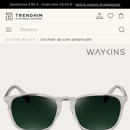
Spedizione
4,95 €
- Gratis oltre
59,00 €
-
Vedi le opzioni di spedizione
Ricerca
Occhiali da sole
Occhiali da sole polarizzati