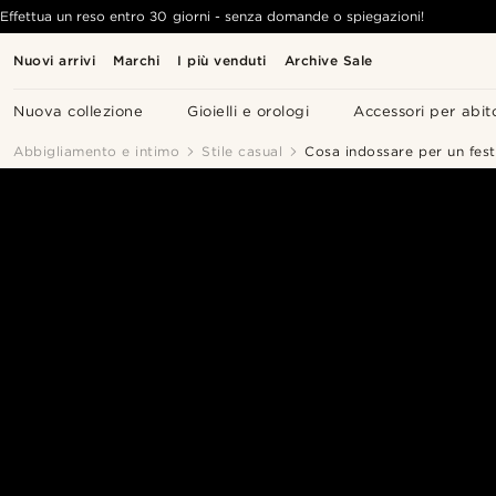
Effettua un reso entro 30 giorni - senza domande o spiegazioni!
Nuovi arrivi
Marchi
I più venduti
Archive Sale
Nuova collezione
Gioielli e orologi
Accessori per abit
Abbigliamento e intimo
Stile casual
Cosa indossare per un festi