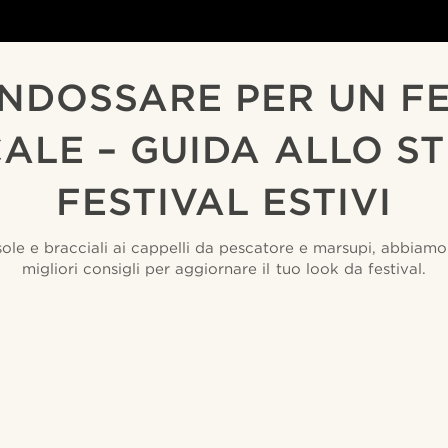
INDOSSARE PER UN FE
ALE – GUIDA ALLO ST
FESTIVAL ESTIVI
sole e bracciali ai cappelli da pescatore e marsupi, abbiamo
migliori consigli per aggiornare il tuo look da festival.