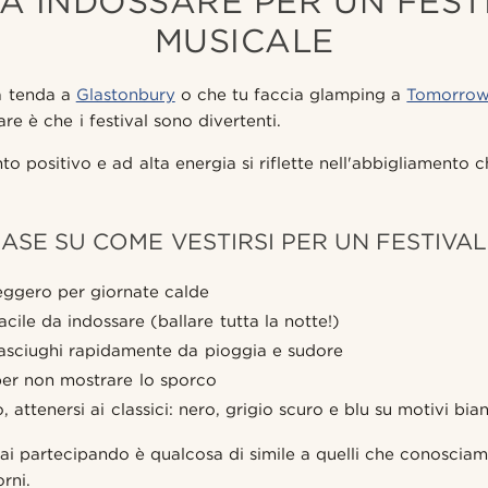
A INDOSSARE PER UN FEST
MUSICALE
a tenda a
Glastonbury
o che tu faccia glamping a
Tomorrow
re è che i festival sono divertenti.
 positivo e ad alta energia si riflette nell'abbigliamento c
BASE SU COME VESTIRSI PER UN FESTIVA
eggero per giornate calde
cile da indossare (ballare tutta la notte!)
asciughi rapidamente da pioggia e sudore
 per non mostrare lo sporco
, attenersi ai classici: nero, grigio scuro e blu su motivi bia
 stai partecipando è qualcosa di simile a quelli che conoscia
orni.