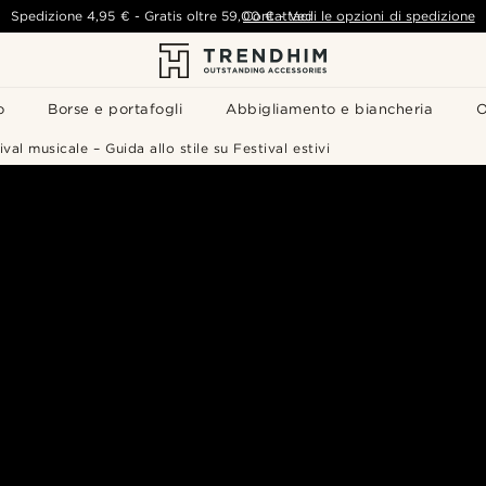
Spedizione
4,95 €
-
Gratis oltre
59,00 €
Contattaci
-
Vedi le opzioni di spedizione
o
Borse e portafogli
Abbigliamento e biancheria
O
val musicale – Guida allo stile su Festival estivi