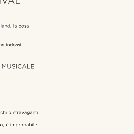
IVAL
land,
la cosa
he indossi.
L MUSICALE
nchi o stravaganti
mo, è improbabile