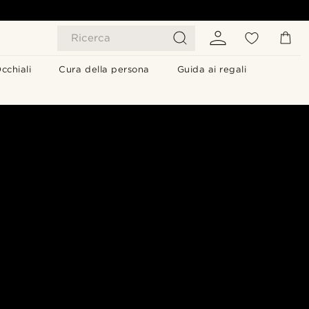
Ricerca
cchiali
Cura della persona
Guida ai regali