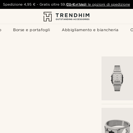
Spedizione
4,95 €
-
Gratis oltre
59,00 €
Contattaci
-
Vedi le opzioni di spedizione
o
Borse e portafogli
Abbigliamento e biancheria
O