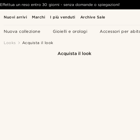
Effettua un reso entro 30 giorni - senza domande o spiegazioni!
Nuovi arrivi
Marchi
I più venduti
Archive Sale
Nuova collezione
Gioielli e orologi
Accessori per abit
Looks
Acquista il look
Acquista il look