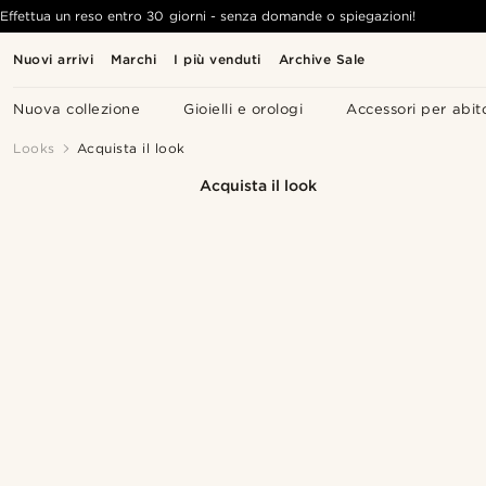
Effettua un reso entro 30 giorni - senza domande o spiegazioni!
Nuovi arrivi
Marchi
I più venduti
Archive Sale
Nuova collezione
Gioielli e orologi
Accessori per abit
Looks
Acquista il look
Acquista il look