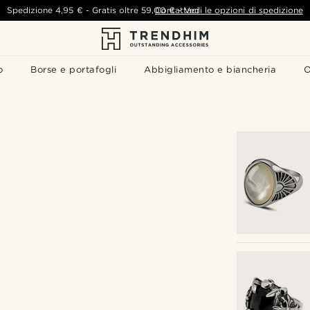
Spedizione
4,95 €
-
Gratis oltre
59,00 €
Contattaci
-
Vedi le opzioni di spedizione
o
Borse e portafogli
Abbigliamento e biancheria
O