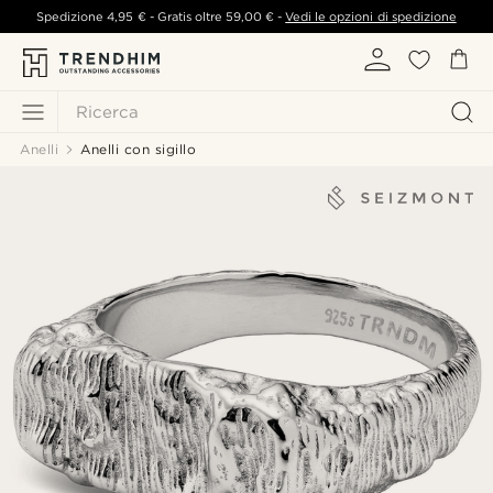
Spedizione
4,95 €
- Gratis oltre
59,00 €
-
Vedi le opzioni di spedizione
Ricerca
Anelli
Anelli con sigillo