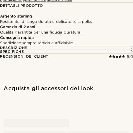
DETTAGLI PRODOTTO
Argento sterling
Resistente, di lunga durata e delicato sulla pelle.
Garanzia di 2 anni
Qualità garantita per una fiducia duratura.
Consegna rapida
Spedizione sempre rapida e affidabile.
DESCRIZIONE
SPECIFICHE
RECENSIONI DEI CLIENTI
5.0
Acquista il look
Acquis
Acquista gli accessori del look
@stefanjohnturner
@Trendhim