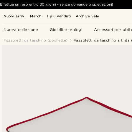
Effettua un reso entro 30 giorni - senza domande o spiegazioni!
Nuovi arrivi
Marchi
I più venduti
Archive Sale
Nuova collezione
Gioielli e orologi
Accessori per abit
Fazzoletti da taschino (pochette)
Fazzoletti da taschino a tinta 