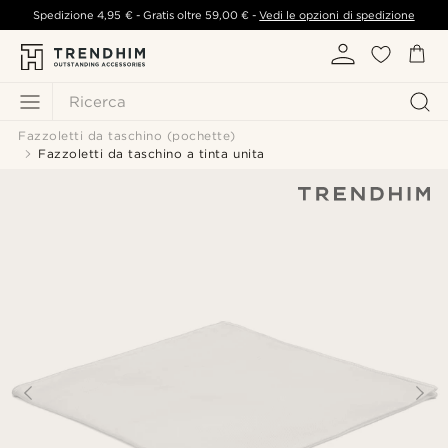
Spedizione
4,95 €
- Gratis oltre
59,00 €
-
Vedi le opzioni di spedizione
Ricerca
Fazzoletti da taschino (pochette)
Fazzoletti da taschino a tinta unita