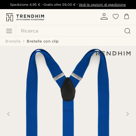
Spedizione
4,95 €
- Gratis oltre
59,00 €
-
Vedi le opzioni di spedizione
Ricerca
Bretelle
Bretelle con clip