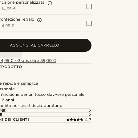
ncisione personalizzata
+
14,95 €
onfezione regalo
+
4,95 €
AGGIUNGI AL CARRELLO
4,95 € - Gratis oltre 59,00 €
 PRODOTTO
e rapida e semplice
rsonale
n'incisione per un tocco davvero personale
 2 anni
antita per una fiducia duratura.
ONE
E
I DEI CLIENTI
4.7