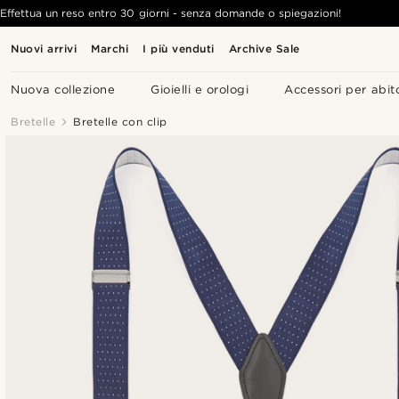
Effettua un reso entro 30 giorni - senza domande o spiegazioni!
Nuovi arrivi
Marchi
I più venduti
Archive Sale
Nuova collezione
Gioielli e orologi
Accessori per abit
Bretelle
Bretelle con clip