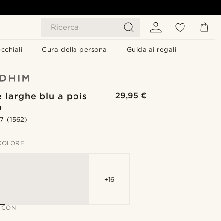
Ricerca
cchiali
Cura della persona
Guida ai regali
e larghe blu a pois
29,95 €
p
.7
(1562)
 COLORE
+16
 CON