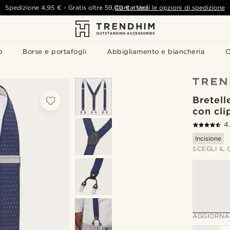
Spedizione
4,95 €
-
Gratis oltre
59,00 €
Contattaci
-
Vedi le opzioni di spedizione
o
Borse e portafogli
Abbigliamento e biancheria
O
Bretell
con cli
4
Incisione
SCEGLI IL
AGGIORNA