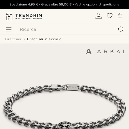
Spedizione
4,95 €
- Gratis oltre
59,00 €
-
Vedi le opzioni di spedizione
Ricerca
Bracciali
Bracciali in acciaio