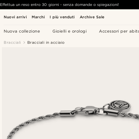
Effettua un reso entro 30 giorni - senza domande o spiegazioni!
Nuovi arrivi
Marchi
I più venduti
Archive Sale
Nuova collezione
Gioielli e orologi
Accessori per abit
Bracciali
Bracciali in acciaio