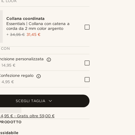
IL LOOK
Collana coordinata
Essentials | Collana con catena a
corda da 2 mm color argento
+
34,95 €
31,45 €
 CON
ncisione personalizzata
+
14,95 €
onfezione regalo
+
4,95 €
SCEGLI TAGLIA
4,95 € - Gratis oltre 59,00 €
 PRODOTTO
ossidabile