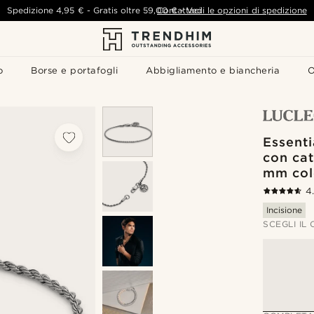
Spedizione
4,95 €
-
Gratis oltre
59,00 €
Contattaci
-
Vedi le opzioni di spedizione
o
Borse e portafogli
Abbigliamento e biancheria
O
Essenti
con cat
mm col
4
Incisione
SCEGLI IL