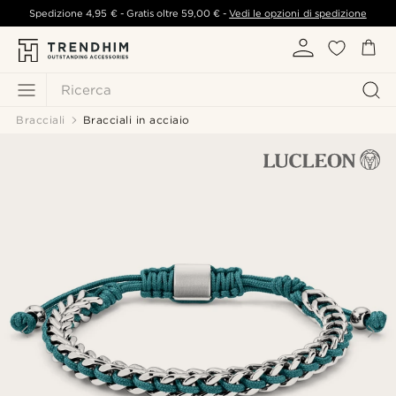
Spedizione
4,95 €
- Gratis oltre
59,00 €
-
Vedi le opzioni di spedizione
Ricerca
Bracciali
Bracciali in acciaio