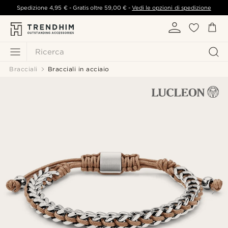
Spedizione
4,95 €
- Gratis oltre
59,00 €
-
Vedi le opzioni di spedizione
Ricerca
Bracciali
Bracciali in acciaio