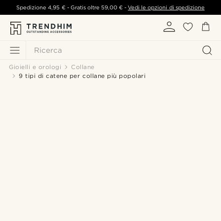
Spedizione
4,95 €
- Gratis oltre
59,00 €
-
Vedi le opzioni di spedizione
Ricerca
Gioielli e orologi
Collane
9 tipi di catene per collane più popolari