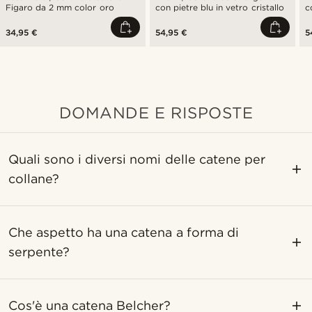
Figaro da 2 mm color oro
con pietre blu in vetro cristallo
c
c
34,95 €
54,95 €
5
DOMANDE E RISPOSTE
Quali sono i diversi nomi delle catene per
collane?
Che aspetto ha una catena a forma di
serpente?
Cos'è una catena Belcher?