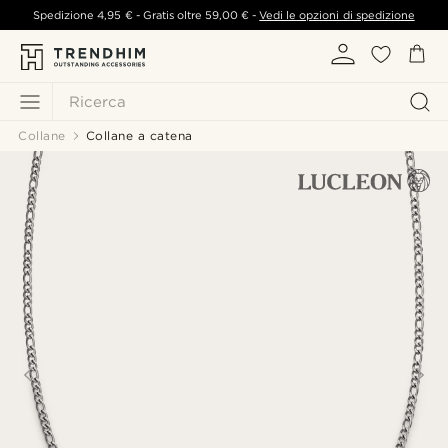
Spedizione
4,95 €
- Gratis oltre
59,00 €
-
Vedi le opzioni di spedizione
Ricerca
Collane
Collane a catena