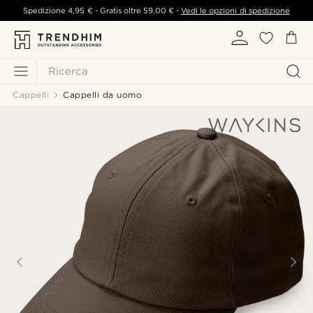
Spedizione
4,95 €
- Gratis oltre
59,00 €
-
Vedi le opzioni di spedizione
Ricerca
Cappelli
Cappelli da uomo