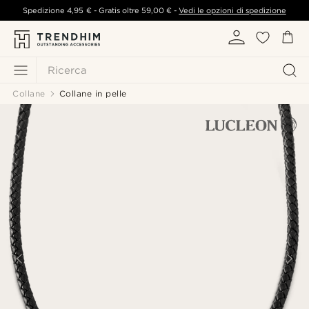
Spedizione
4,95 €
- Gratis oltre
59,00 €
-
Vedi le opzioni di spedizione
Ricerca
Collane
Collane in pelle