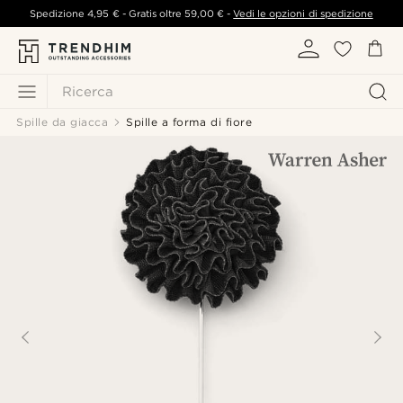
Spedizione
4,95 €
- Gratis oltre
59,00 €
-
Vedi le opzioni di spedizione
Ricerca
Spille da giacca
Spille a forma di fiore