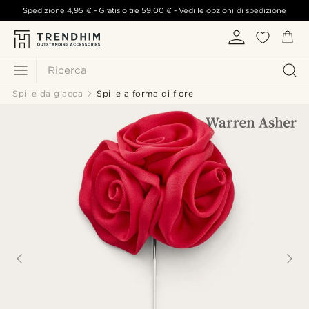
Spedizione
4,95 €
- Gratis oltre
59,00 €
-
Vedi le opzioni di spedizione
Ricerca
Spille da giacca
Spille a forma di fiore