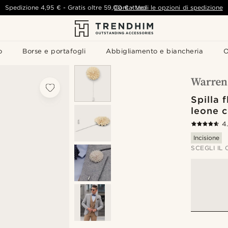
Spedizione
4,95 €
-
Gratis oltre
59,00 €
Contattaci
-
Vedi le opzioni di spedizione
o
Borse e portafogli
Abbigliamento e biancheria
O
Spilla 
leone 
4
Incisione
SCEGLI IL