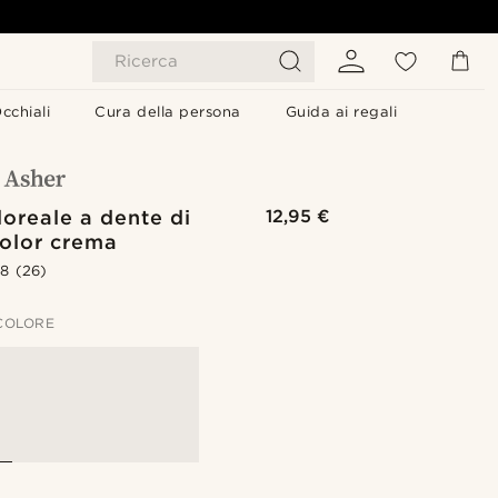
Ricerca
cchiali
Cura della persona
Guida ai regali
floreale a dente di
12,95 €
color crema
.8
(26)
 COLORE