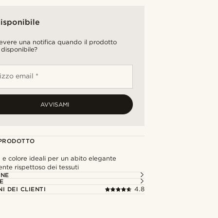
isponibile
cevere una notifica quando il prodotto
 disponibile?
rizzo email *
AVVISAMI
 PRODOTTO
e colore ideali per un abito elegante
ente rispettoso dei tessuti
ONE
E
I DEI CLIENTI
4.8