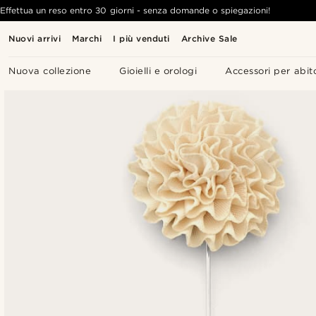
Effettua un reso entro 30 giorni - senza domande o spiegazioni!
Nuovi arrivi
Marchi
I più venduti
Archive Sale
Nuova collezione
Gioielli e orologi
Accessori per abit