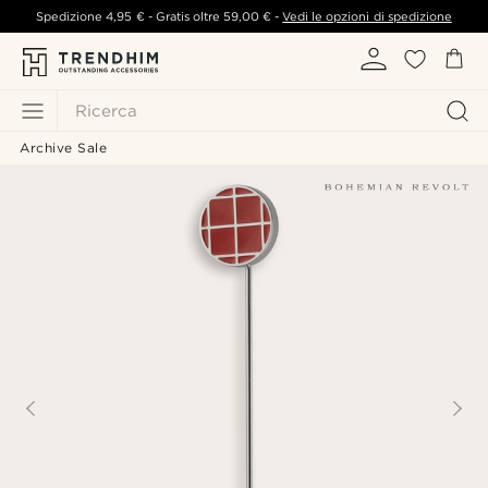
Spedizione
4,95 €
- Gratis oltre
59,00 €
-
Vedi le opzioni di spedizione
Ricerca
Archive Sale