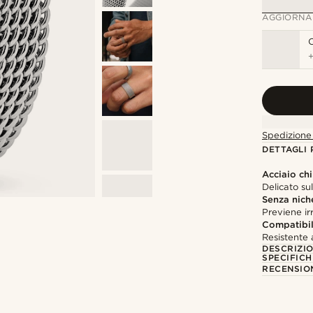
AGGIORNA
C
Spedizione 
DETTAGLI
Acciaio chi
Delicato su
Senza nich
Previene irr
Compatibil
Resistente 
DESCRIZI
SPECIFICH
RECENSION