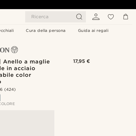
Ricerca
cchiali
Cura della persona
Guida ai regali
| Anello a maglie
17,95 €
le in acciaio
abile color
o
.6
(424)
 COLORE