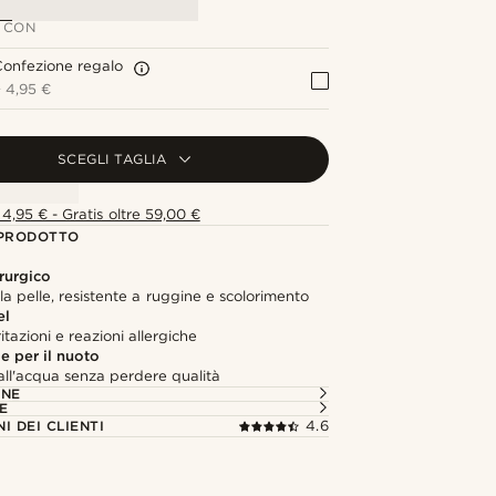
 CON
onfezione regalo
+
4,95 €
SCEGLI TAGLIA
4,95 € - Gratis oltre 59,00 €
 PRODOTTO
rurgico
lla pelle, resistente a ruggine e scolorimento
el
itazioni e reazioni allergiche
e per il nuoto
all'acqua senza perdere qualità
ONE
E
I DEI CLIENTI
4.6