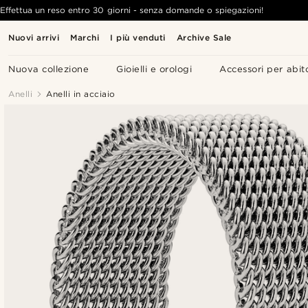
Effettua un reso entro 30 giorni - senza domande o spiegazioni!
Nuovi arrivi
Marchi
I più venduti
Archive Sale
Nuova collezione
Gioielli e orologi
Accessori per abit
Anelli
Anelli in acciaio