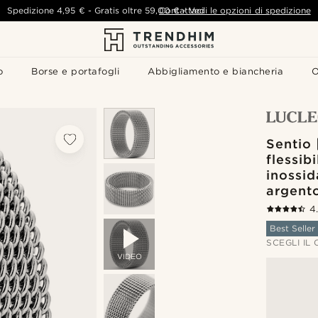
Spedizione
4,95 €
-
Gratis oltre
59,00 €
Contattaci
-
Vedi le opzioni di spedizione
o
Borse e portafogli
Abbigliamento e biancheria
O
Sentio 
flessibi
inossid
argent
4
Best Seller
SCEGLI IL
VIDEO