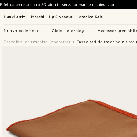
Effettua un reso entro 30 giorni - senza domande o spiegazioni!
Nuovi arrivi
Marchi
I più venduti
Archive Sale
Nuova collezione
Gioielli e orologi
Accessori per abit
Fazzoletti da taschino (pochette)
Fazzoletti da taschino a tinta 