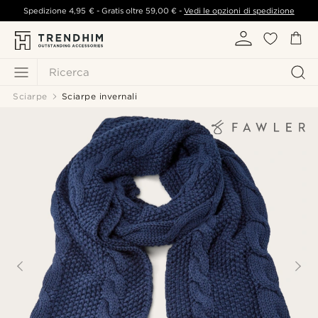
Spedizione
4,95 €
- Gratis oltre
59,00 €
-
Vedi le opzioni di spedizione
Ricerca
Sciarpe
Sciarpe invernali