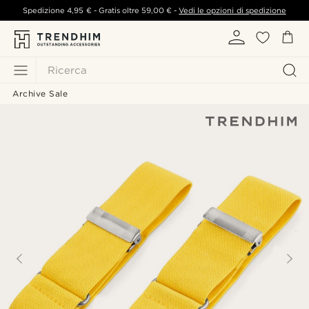
Spedizione
4,95 €
- Gratis oltre
59,00 €
-
Vedi le opzioni di spedizione
Ricerca
Archive Sale