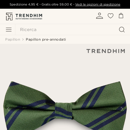
Spedizione
4,95 €
- Gratis oltre
59,00 €
-
Vedi le opzioni di spedizione
Ricerca
Papillon
Papillon pre-annodati