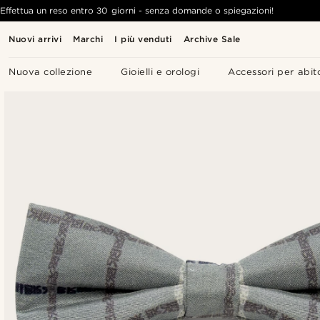
Effettua un reso entro 30 giorni - senza domande o spiegazioni!
Nuovi arrivi
Marchi
I più venduti
Archive Sale
Nuova collezione
Gioielli e orologi
Accessori per abit