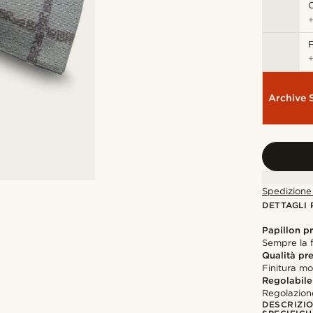
C
F
Archive 
Spedizione 
DETTAGLI
Papillon p
Sempre la 
Qualità p
Finitura mo
Regolabile
Regolazion
DESCRIZI