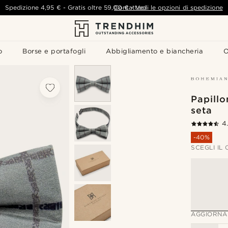
Spedizione
4,95 €
-
Gratis oltre
59,00 €
Contattaci
-
Vedi le opzioni di spedizione
o
Borse e portafogli
Abbigliamento e biancheria
O
Papillo
seta
4
-40%
SCEGLI IL
AGGIORNA