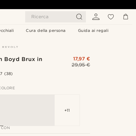
Ricerca
cchiali
Cura della persona
Guida ai regali
n Boyd Brux in
17,97 €
29,95 €
.7
(38)
 COLORE
+11
 CON