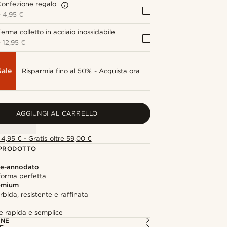
onfezione regalo
+
4,95 €
erma colletto in acciaio inossidabile
+
12,95 €
Sale
Risparmia fino al 50% -
Acquista ora
AGGIUNGI AL CARRELLO
4,95 € - Gratis oltre 59,00 €
 PRODOTTO
re-annodato
forma perfetta
remium
rbida, resistente e raffinata
e rapida e semplice
ONE