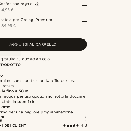
onfezione regalo
+
4,95 €
catola per Orologi Premium
+
34,95 €
AGGIUNGI AL CARRELLO
gratuita su questo articolo
 PRODOTTO
ro
remium con superficie antigraffio per una
duratura
le fino a 50 m
all'acqua per uso quotidiano, sotto la doccia e
uotate in superficie
iorno
giorno per una migliore programmazione
ONE
E
I DEI CLIENTI
4.8