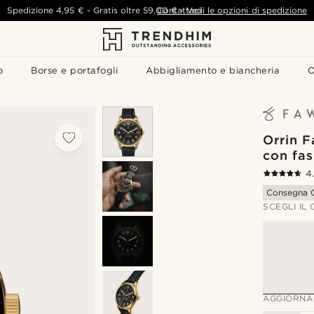
Spedizione
4,95 €
-
Gratis oltre
59,00 €
Contattaci
-
Vedi le opzioni di spedizione
o
Borse e portafogli
Abbigliamento e biancheria
O
Orrin F
con fas
4
Consegna G
SCEGLI IL
AGGIORNA