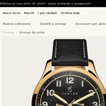
Effettua un reso entro 30 giorni - senza domande o spiegazioni!
Nuovi arrivi
Marchi
I più venduti
Archive Sale
Nuova collezione
Gioielli e orologi
Accessori per abit
Orologi
Orologi da polso