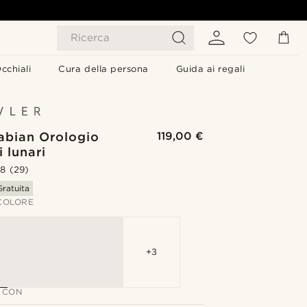
Ricerca
cchiali
Cura della persona
Guida ai regali
abian Orologio
119,00 €
i lunari
.8
(29)
ratuita
 COLORE
+3
 CON