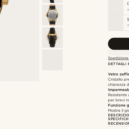
C
S
Spedizione 
DETTAGLI
Vetro zaffi
Cristallo p
chiarezza 
Impermeabi
Resistente 
per brevi n
Funzione g
Mostra il 
DESCRIZI
SPECIFICH
RECENSION