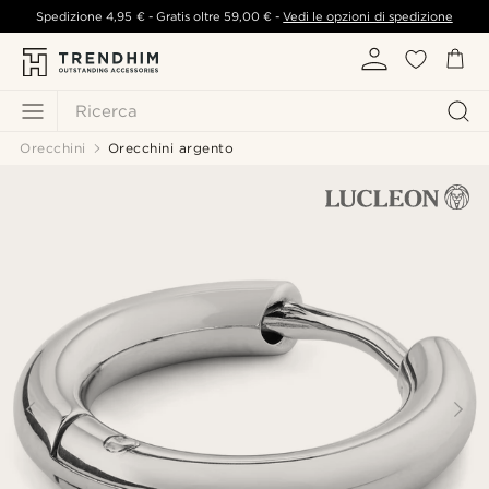
Spedizione
4,95 €
- Gratis oltre
59,00 €
-
Vedi le opzioni di spedizione
Ricerca
Orecchini
Orecchini argento