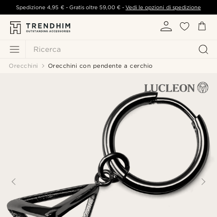
Spedizione
4,95 €
- Gratis oltre
59,00 €
-
Vedi le opzioni di spedizione
Ricerca
Orecchini
Orecchini con pendente a cerchio