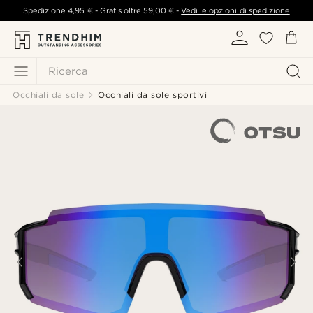
Spedizione
4,95 €
- Gratis oltre
59,00 €
-
Vedi le opzioni di spedizione
Ricerca
Occhiali da sole
Occhiali da sole sportivi