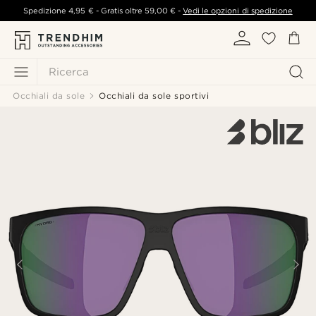
Spedizione
4,95 €
- Gratis oltre
59,00 €
-
Vedi le opzioni di spedizione
Ricerca
Occhiali da sole
Occhiali da sole sportivi