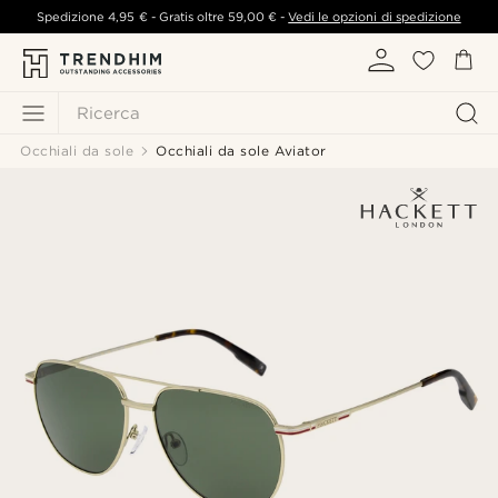
Spedizione
4,95 €
- Gratis oltre
59,00 €
-
Vedi le opzioni di spedizione
Ricerca
Occhiali da sole
Occhiali da sole Aviator