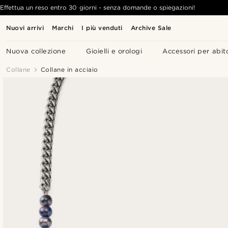
Effettua un reso entro 30 giorni - senza domande o spiegazioni!
Nuovi arrivi
Marchi
I più venduti
Archive Sale
Nuova collezione
Gioielli e orologi
Accessori per abit
Collane
Collane in acciaio