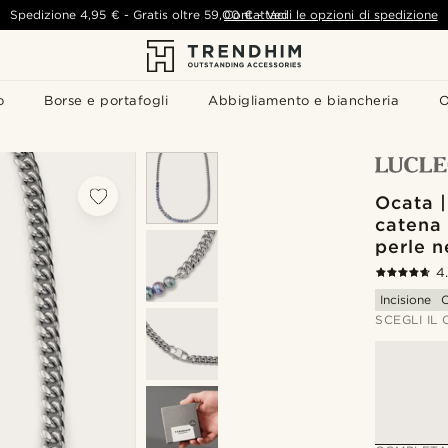
Spedizione
4,95 €
-
Gratis oltre
59,00 €
Contattaci
-
Vedi le opzioni di spedizione
o
Borse e portafogli
Abbigliamento e biancheria
O
Ocata |
catena
perle n
4
Incisione
C
SCEGLI IL