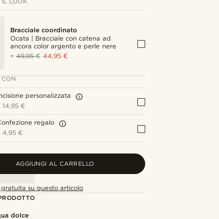
IL LOOK
Bracciale coordinato
Ocata | Bracciale con catena ad
ancora color argento e perle nere
+
49,95 €
44,95 €
 CON
ncisione personalizzata
+
14,95 €
onfezione regalo
+
4,95 €
AGGIUNGI AL CARRELLO
gratuita su questo articolo
 PRODOTTO
qua dolce