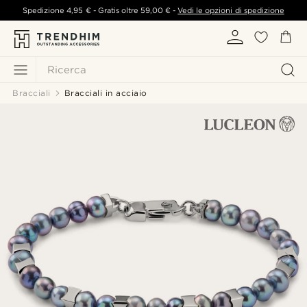
Spedizione
4,95 €
- Gratis oltre
59,00 €
-
Vedi le opzioni di spedizione
Ricerca
Bracciali
Bracciali in acciaio