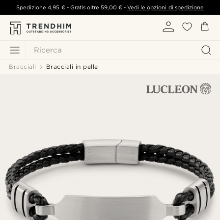
Spedizione
4,95 €
- Gratis oltre
59,00 €
-
Vedi le opzioni di spedizione
Ricerca
Bracciali
Bracciali in pelle