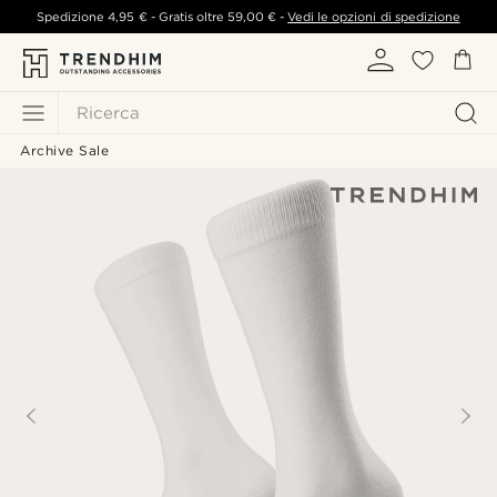
Spedizione
4,95 €
- Gratis oltre
59,00 €
-
Vedi le opzioni di spedizione
Ricerca
Archive Sale