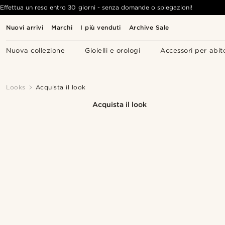
Effettua un reso entro 30 giorni - senza domande o spiegazioni!
Nuovi arrivi
Marchi
I più venduti
Archive Sale
Nuova collezione
Gioielli e orologi
Accessori per abit
Looks
Acquista il look
Acquista il look