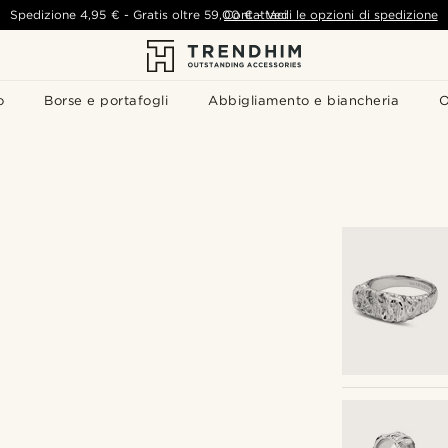
Spedizione
4,95 €
-
Gratis oltre
59,00 €
Contattaci
-
Vedi le opzioni di spedizione
o
Borse e portafogli
Abbigliamento e biancheria
O