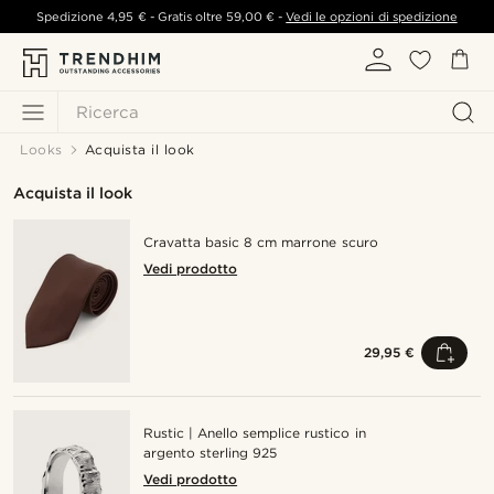
Spedizione
4,95 €
- Gratis oltre
59,00 €
-
Vedi le opzioni di spedizione
Ricerca
Looks
Acquista il look
Acquista il look
Cravatta basic 8 cm marrone scuro
Vedi prodotto
29,95 €
Rustic | Anello semplice rustico in
argento sterling 925
Vedi prodotto