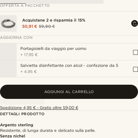
OFFERTA A PACCHETTO
Acquistane 2 e risparmia il 15%
50,91 €
59,90 €
AGGIORNA CON
Portagioielli da viaggio per uomo
+
17,95 €
Salvietta disinfettante con alcol - confezione da 5
+
4,95 €
AGGIUNGI AL CARRELLO
Spedizione 4,95 € - Gratis oltre 59,00 €
DETTAGLI PRODOTTO
Argento sterling
Resistente, di lunga durata e delicato sulla pelle.
Senza nichel