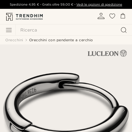
Spedizione
4,95 €
- Gratis oltre
59,00 €
-
Vedi le opzioni di spedizione
Ricerca
Orecchini
Orecchini con pendente a cerchio